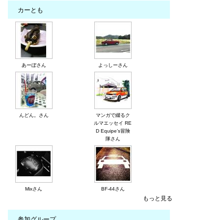
カーとも
あーぼさん
よっしーさん
んどん。さん
マンガで綴るク
ルマエッセイ RE
D Equipe’s冒険
隊さん
Mixさん
BF-44さん
もっと見る
参加グループ