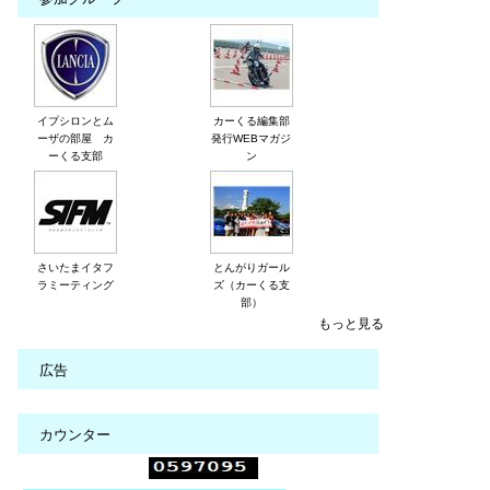
イプシロンとム
カーくる編集部
ーザの部屋 カ
発行WEBマガジ
ーくる支部
ン
さいたまイタフ
とんがりガール
ラミーティング
ズ（カーくる支
部）
もっと見る
広告
カウンター