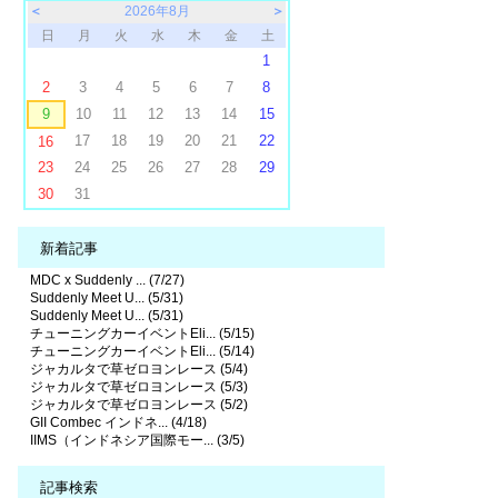
＜
2026年8月
＞
日
月
火
水
木
金
土
1
2
3
4
5
6
7
8
9
10
11
12
13
14
15
17
18
19
20
21
22
16
23
24
25
26
27
28
29
30
31
新着記事
MDC x Suddenly ... (7/27)
Suddenly Meet U... (5/31)
Suddenly Meet U... (5/31)
チューニングカーイベントEli... (5/15)
チューニングカーイベントEli... (5/14)
ジャカルタで草ゼロヨンレース (5/4)
ジャカルタで草ゼロヨンレース (5/3)
ジャカルタで草ゼロヨンレース (5/2)
GII Combec インドネ... (4/18)
IIMS（インドネシア国際モー... (3/5)
記事検索