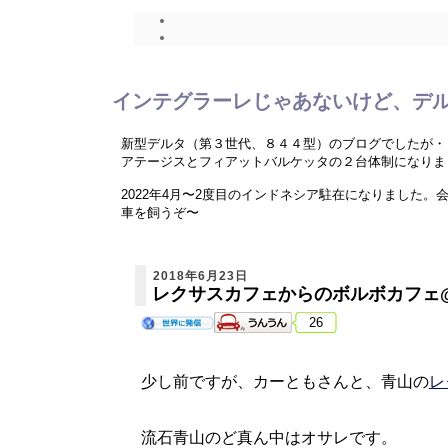
インテグラーレじゃあないけど、デ
新型デルタ（第３世代、８４４型）のブログでしたが・
アテージスとフィアットバルケッタの２台体制になりま
2022年4月〜2度目のインドネシア駐在になりまし
車を飼うぞ〜
ニューデルタ、Ｃ４ピカソ、バルケッタネタ以外に、海
2018年6月23日
レクサスカフェからのボルボカフェ
26
少し前ですが、カーともさんと、青山の
レ
流石青山のど真ん中はオサレです。