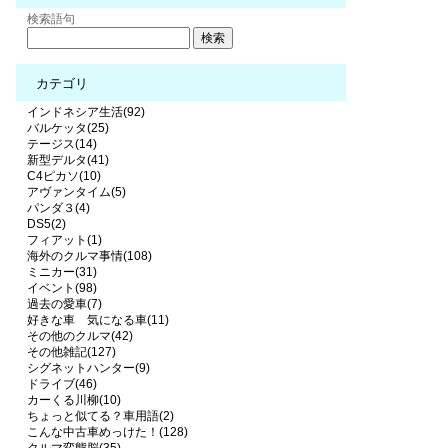
検索語句
カテゴリ
インドネシア生活(92)
バルケッタ(25)
テージス(14)
新型デルタ(41)
C4ピカソ(10)
アヴァンタイム(5)
パンダ３(4)
DS5(2)
フィアット(1)
海外のクルマ事情(108)
ミニカー(31)
イベント(98)
過去の愛車(7)
好きな車 気になる車(11)
その他のクルマ(42)
その他雑記(127)
シグネットハンター(9)
ドライブ(46)
カーくる川柳(10)
ちょっと似てる？車用語(2)
こんな中古車めっけた！(128)