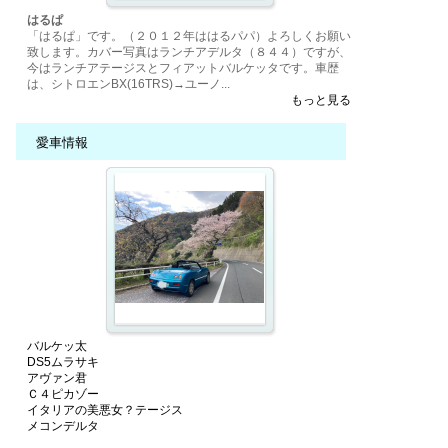
はるぱ
「はるぱ」です。（２０１２年ははるパパ）よろしくお願い
致します。カバー写真はランチアデルタ（８４４）ですが、
今はランチアテージスとフィアットバルケッタです。車歴
は、シトロエンBX(16TRS)→ユーノ...
もっと見る
愛車情報
バルケッ太
DS5ムラサキ
アヴァン君
Ｃ４ピカゾー
イタリアの美悪女？テージス
メコンデルタ