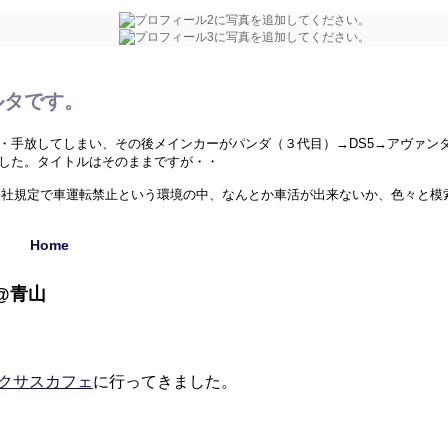
ルタです。
・手放してしまい、その後メインカーがパンダ（３代目）→DS5→アヴァン
した。タイトルはそのままですが・・
た。会社規定で車運転禁止という環境の中、なんとか車活が出来ないか、色々と
Home
外のクルマ、珍しい中古車、ミニカー（1/43）、シリーズネタ等でお送りし
@青山
クサスカフェ
に行ってきました。