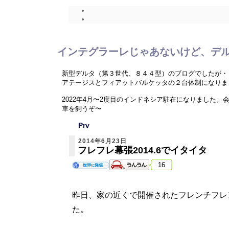
インテグラーレじゃあないけど、デ
新型デルタ（第３世代、８４４型）のブログでしたが・
アテージスとフィアットバルケッタの２台体制になりま
2022年4月〜2度目のインドネシア駐在になりまし
車を飼うぞ〜
Prv
ニューデルタ、Ｃ４ピカソ、バルケッタネタ以外に、海
2014年6月23日
フレフレ幕張2014.6でイタイタ
16
昨日、家の近くで開催されたフレンチフレ
た。