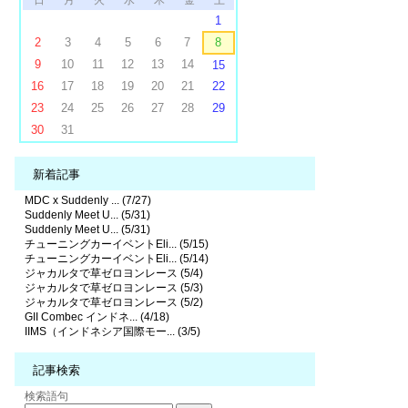
日
月
火
水
木
金
土
1
2
3
4
5
6
7
8
9
10
11
12
13
14
15
16
17
18
19
20
21
22
23
24
25
26
27
28
29
30
31
新着記事
MDC x Suddenly ... (7/27)
Suddenly Meet U... (5/31)
Suddenly Meet U... (5/31)
チューニングカーイベントEli... (5/15)
チューニングカーイベントEli... (5/14)
ジャカルタで草ゼロヨンレース (5/4)
ジャカルタで草ゼロヨンレース (5/3)
ジャカルタで草ゼロヨンレース (5/2)
GII Combec インドネ... (4/18)
IIMS（インドネシア国際モー... (3/5)
記事検索
検索語句