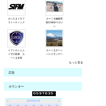
さいたまイタフ
カーくる編集部
ラミーティング
発行WEBマガジ
ン
イプシロンとム
カーくるターン
ーザの部屋 カ
パイクサンデー
ーくる支部
もっと見る
広告
カウンター
＜
2026年8月
＞