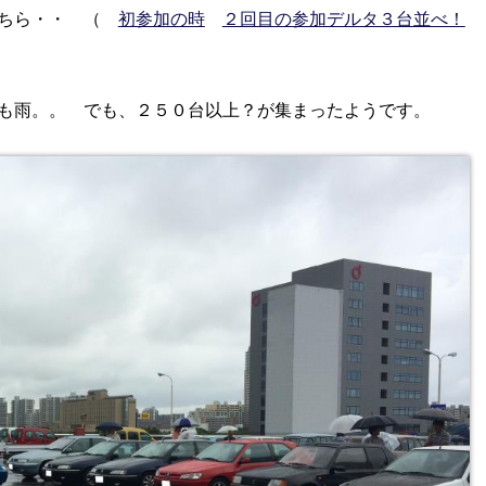
こちら・・ （
初参加の時
２回目の参加デルタ３台並べ！
年も雨。。 でも、２５０台以上？が集まったようです。