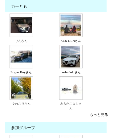
カーとも
りんさん
KEN-GENさん
Sugar Boyさん
cedarfieldさん
ぐれごりさん
きもだこよしさ
ん
もっと見る
参加グループ