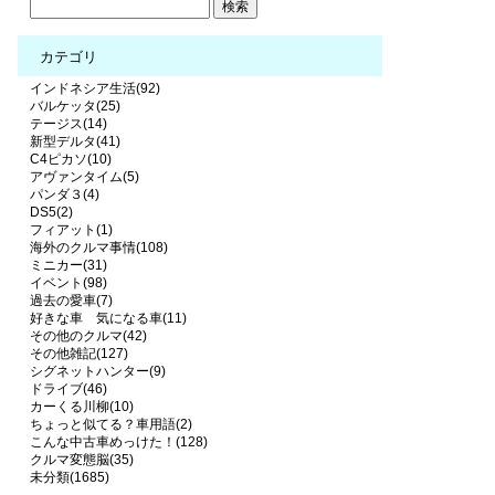
カテゴリ
インドネシア生活(92)
バルケッタ(25)
テージス(14)
新型デルタ(41)
C4ピカソ(10)
アヴァンタイム(5)
パンダ３(4)
DS5(2)
フィアット(1)
海外のクルマ事情(108)
ミニカー(31)
イベント(98)
過去の愛車(7)
好きな車 気になる車(11)
その他のクルマ(42)
その他雑記(127)
シグネットハンター(9)
ドライブ(46)
カーくる川柳(10)
ちょっと似てる？車用語(2)
こんな中古車めっけた！(128)
クルマ変態脳(35)
未分類(1685)