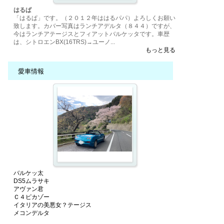
はるぱ
「はるぱ」です。（２０１２年ははるパパ）よろしくお願い
致します。カバー写真はランチアデルタ（８４４）ですが、
今はランチアテージスとフィアットバルケッタです。車歴
は、シトロエンBX(16TRS)→ユーノ...
もっと見る
愛車情報
バルケッ太
DS5ムラサキ
アヴァン君
Ｃ４ピカゾー
イタリアの美悪女？テージス
メコンデルタ