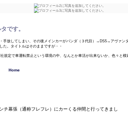
ルタです。
・手放してしまい、その後メインカーがパンダ（３代目）→DS5→アヴァン
した。タイトルはそのままですが・・
た。会社規定で車運転禁止という環境の中、なんとか車活が出来ないか、色々と
Home
外のクルマ、珍しい中古車、ミニカー（1/43）、シリーズネタ等でお送りし
ンチ幕張（通称フレフレ）にカーくる仲間と行ってきまし