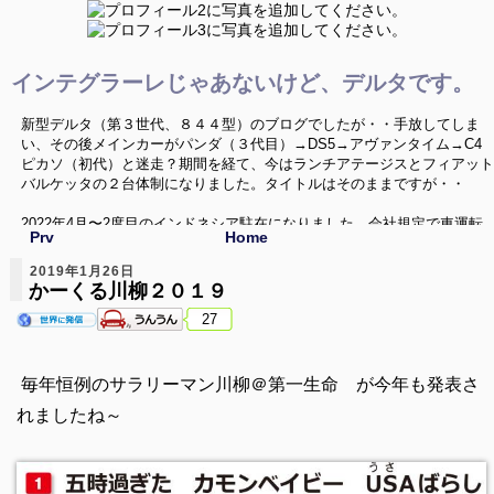
インテグラーレじゃあないけど、デルタです。
新型デルタ（第３世代、８４４型）のブログでしたが・・手放してしま
い、その後メインカーがパンダ（３代目）→DS5→アヴァンタイム→C4
ピカソ（初代）と迷走？期間を経て、今はランチアテージスとフィアット
バルケッタの２台体制になりました。タイトルはそのままですが・・
2022年4月〜2度目のインドネシア駐在になりました。会社規定で車運転
Prv
Home
禁止という環境の中、なんとか車活が出来ないか、色々と模索していきた
いと思います。いつか帰国した時にはまた変態車を飼うぞ〜
2019年1月26日
かーくる川柳２０１９
ニューデルタ、Ｃ４ピカソ、バルケッタネタ以外に、海外のクルマ、珍し
27
い中古車、ミニカー（1/43）、シリーズネタ等でお送りしてます。
毎年恒例のサラリーマン川柳＠第一生命 が今年も発表さ
れましたね～