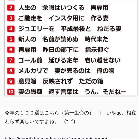
今年の１００選はこちら（第一生命の） ↓ いやぁ、相変
わらず楽しいですよね。 (^_^)
https://event.dai-ichi-life.co.jp/company/senryu/